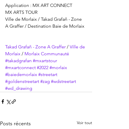
Application : MX ART CONNECT
MX ARTS TOUR
Ville de Morlaix / Takad Grafañ - Zone 
A Graffer / Destination Baie de Morlaix
Takad Grafañ - Zone A Graffer
 / 
Ville de 
Morlaix
 / 
Morlaix Communauté
#takadgrafan
#mxartstour
#mxartconnect
#2022
#morlaix
#baiedemorlaix
#streetart
#goldenstreetart
#zag
#wdstreetart
#wd_drawing
Voir tout
Posts récents