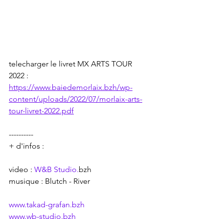
telecharger le livret MX ARTS TOUR 
2022 : 
https://www.baiedemorlaix.bzh/wp-
content/uploads/2022/07/morlaix-arts-
tour-livret-2022.pdf
----------
+ d'infos :
video : 
W&B Studio.
bzh 
musique : Blutch - River
www.takad-grafan.bzh
www.wb-studio.bzh