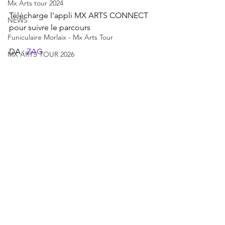
Mx Arts tour 2024
Télécharge l'appli MX ARTS CONNECT 
NEWS
pour suivre le parcours
Funiculaire Morlaix - Mx Arts Tour
DA : 
ZAG
MX ARTS TOUR 2026