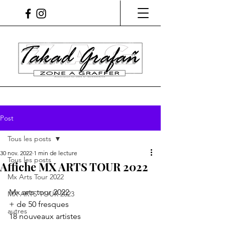
Post
Tous les posts
30 nov. 2022
1 min de lecture
Tous les posts
Affiche MX ARTS TOUR 2022
Mx Arts Tour 2022
Mx arts tour 2022
MX ARTS TOUR 2023
+ de 50 fresques
autres
18 nouveaux artistes