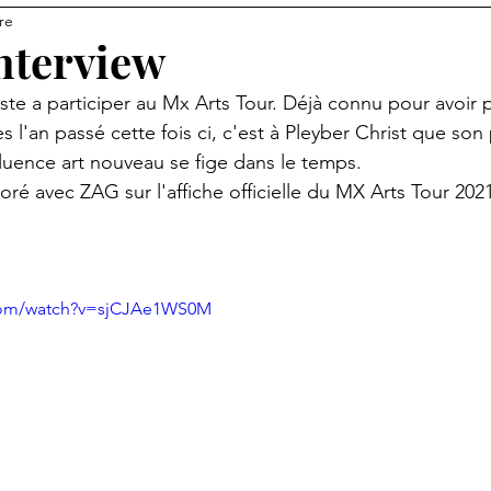
re
ur
MX ARTS TOUR 2026
nterview
iste a participer au Mx Arts Tour. Déjà connu pour avoir p
s l'an passé cette fois ci, c'est à Pleyber Christ que son 
nfluence art nouveau se fige dans le temps. 
oré avec ZAG sur l'affiche officielle du MX Arts Tour 202
.com/watch?v=sjCJAe1WS0M