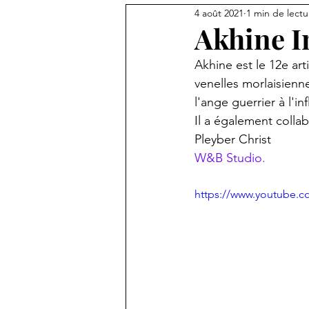
4 août 2021
1 min de lectu
Funiculaire Morlaix - Mx Arts To
Akhine I
Akhine est le 12e art
venelles morlaisienne
l'ange guerrier à l'i
Il a également collab
Pleyber Christ 
W&B Studio.
https://www.youtube