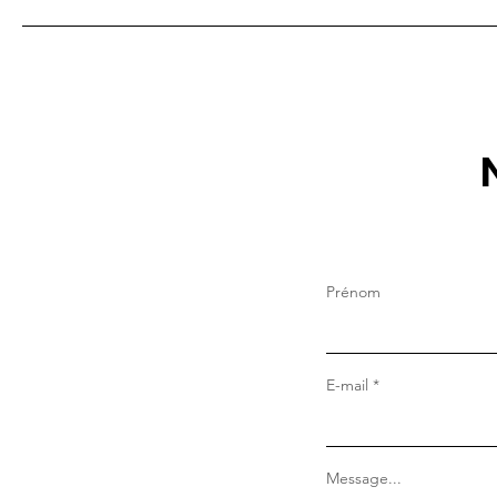
MX Arts Tour : quand le
graffiti rencontre la poésie
de Paul Éluard
Prénom
E-mail
Message...