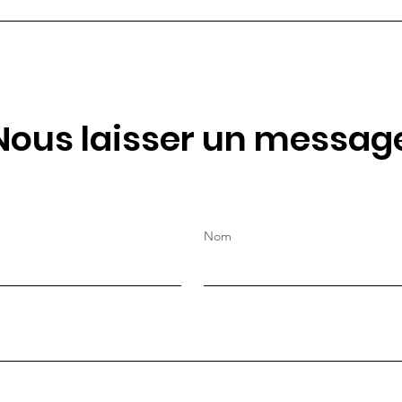
2026 : un univers où la
science-fiction rencontre la
nature
Nous laisser un messag
Nom