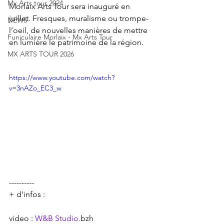
Mx Arts tour 2024
Morlaix Arts Tour sera inauguré en 
juillet. Fresques, muralisme ou trompe-
NEWS
l’oeil, de nouvelles manières de mettre 
Funiculaire Morlaix - Mx Arts Tour
en lumière le patrimoine de la région.
MX ARTS TOUR 2026
https://www.youtube.com/watch?
v=3nAZo_EC3_w
----------
+ d'infos :
video : 
W&B Studio.
bzh 