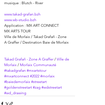
musique : Blutch - River
www.takad-grafan.bzh
www.wb-studio.bzh
Application : MX ART CONNECT
MX ARTS TOUR
Ville de Morlaix / Takad Grafañ - Zone 
A Graffer / Destination Baie de Morlaix
Takad Grafañ - Zone A Graffer
 / 
Ville de 
Morlaix
 / 
Morlaix Communauté
#takadgrafan
#mxartstour
#mxartconnect
#2022
#morlaix
#baiedemorlaix
#streetart
#goldenstreetart
#zag
#wdstreetart
#wd_drawing