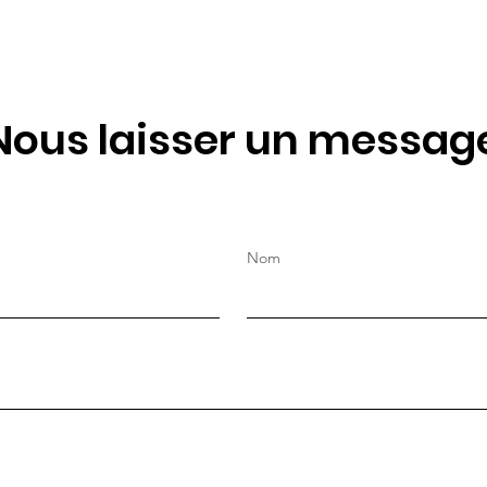
science-fiction rencontre la
nature
Nous laisser un messag
Nom