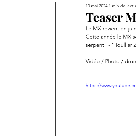
10 mai 2024
1 min de lect
Funiculaire Morlaix - Mx Arts To
Teaser 
Le MX revient en juin
Cette année le MX se
serpent" - ''Toull ar 
Vidéo / Photo / dron
https://www.youtube.