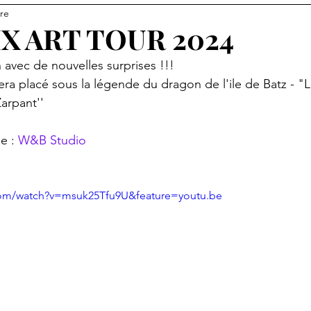
ure
ur
MX ARTS TOUR 2026
MX ART TOUR 2024
 avec de nouvelles surprises !!!
ra placé sous la légende du dragon de l'ile de Batz - "L
Zarpant''
e : 
W&B Studio
com/watch?v=msuk25Tfu9U&feature=youtu.be