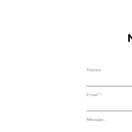
graffiti rencontre la poésie
de Paul Éluard
Prénom
E-mail
Message...