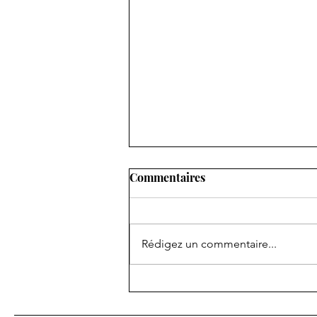
Commentaires
Rédigez un commentaire...
Marko93 fait son retour au
MX Arts Tour : quand le