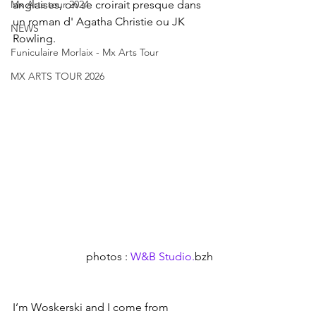
Mx Arts tour 2024
anglaises, on se croirait presque dans 
un roman d' Agatha Christie ou JK 
NEWS
Rowling. 
Funiculaire Morlaix - Mx Arts Tour
MX ARTS TOUR 2026
photos : 
W&B Studio.
bzh
I’m Woskerski and I come from 